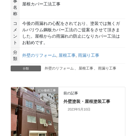
事
屋根カバー工法工事
名
称
コ
今後の雨漏れの心配をされており、塗装では無くガ
メ
ルバリウム鋼板カバー工法のご提案をさせて頂きま
ン
した。屋根からの雨漏れの防止になりカバー工法は
ト
お勧めです。
分
外壁のリフォーム
,
屋根工事
,
雨漏り工事
類
外壁のリフォーム
、
屋根工事
、
雨漏り工事
分類
ビル修繕工事
前の記事
外壁塗装・屋根塗装工事
2023年5月10日