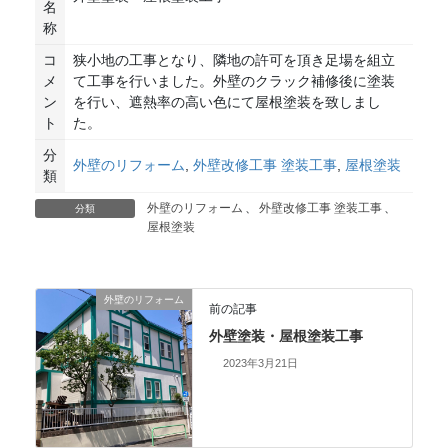
名
称
コ
狭小地の工事となり、隣地の許可を頂き足場を組立
メ
て工事を行いました。外壁のクラック補修後に塗装
ン
を行い、遮熱率の高い色にて屋根塗装を致しまし
ト
た。
分
外壁のリフォーム
,
外壁改修工事 塗装工事
,
屋根塗装
類
外壁のリフォーム
、
外壁改修工事 塗装工事
、
分類
屋根塗装
外壁のリフォーム
前の記事
外壁塗装・屋根塗装工事
2023年3月21日