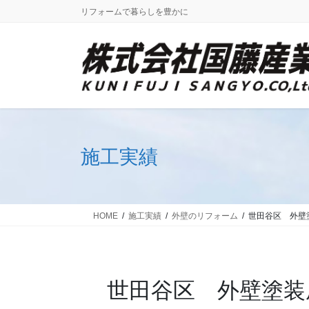
コ
ナ
リフォームで暮らしを豊かに
ン
ビ
テ
ゲ
ン
ー
ツ
シ
に
ョ
移
ン
動
に
移
施工実績
動
HOME
施工実績
外壁のリフォーム
世田谷区 外壁
世田谷区 外壁塗装